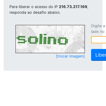
Para liberar o acesso
do IP
216.73.217.169
,
responda ao desafio abaixo.
Digite 
lado no
[trocar imagem]